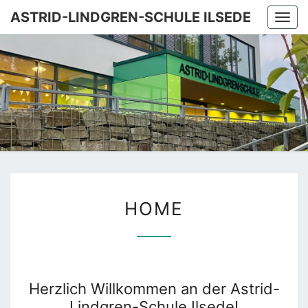
Skip
ASTRID-LINDGREN-SCHULE ILSEDE
Togg
to
navi
content
ASTRID
FÖRDERSCHULE
MIT DEM
SCHWERPUNKT
LINDGRE
GEISTIGE
ENTWICKLUNG
SCHUL
ILSEDE
HOME
HOME
Herzlich Willkommen an der Astrid-
Lindgren-Schule Ilsede!